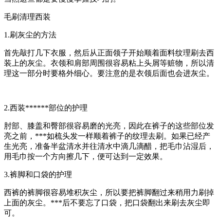
毛刷清理西装
1.刷灰尘的方法
首先敲打几下衣服，然后从正面领子开始顺着面料纹理刷去西
装上的灰尘。衣领和肩部周围很容易粘上头屑等赃物，所以清
理这一部分时要格外细心。要注意的是衣领后面也会进灰尘。
2.西装******部位的护理
肘部、膝盖和臀部很容易磨的光亮，因此在裤子的这些部位发
亮之前，***如梳头发一样顺着裤子的纹理去刷。如果已经产
生光亮，准备半盆清水并往清水中滴几滴醋，把毛巾沾湿后，
用毛巾按一个方向擦几下，便可达到一定效果。
3.裤脚和口袋的护理
西裤的裤脚很容易堆积灰尘，所以要把裤脚翻过来稍用力刷掉
上面的灰尘。***后不要忘了口袋，把口袋翻出来刷去灰尘即
可。